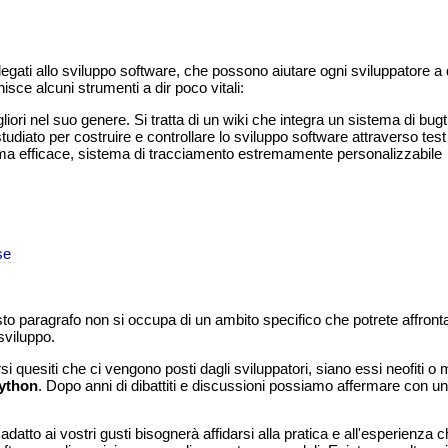
legati allo sviluppo software, che possono aiutare ogni sviluppatore
isce alcuni strumenti a dir poco vitali:
liori nel suo genere. Si tratta di un wiki che integra un sistema di bu
diato per costruire e controllare lo sviluppo software attraverso test 
a efficace, sistema di tracciamento estremamente personalizzabile
se
sto paragrafo non si occupa di un ambito specifico che potrete affron
 sviluppo.
i quesiti che ci vengono posti dagli sviluppatori, siano essi neofiti o
ython
. Dopo anni di dibattiti e discussioni possiamo affermare con un
adatto ai vostri gusti bisognerà affidarsi alla pratica e all'esperienza 