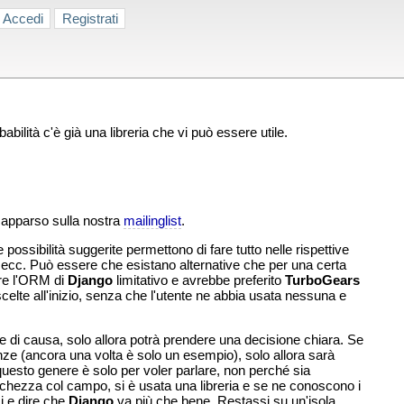
Accedi
Registrati
lità c'è già una libreria che vi può essere utile.
 apparso sulla nostra
mailinglist
.
ossibilità suggerite permettono di fare tutto nelle rispettive
ecc. Può essere che esistano alternative che per una certa
are l'ORM di
Django
limitativo e avrebbe preferito
TurboGears
 scelte all'inizio, senza che l'utente ne abbia usata nessuna e
ne di causa, solo allora potrà prendere una decisione chiara. Se
ze (ancora una volta è solo un esempio), solo allora sarà
 questo genere è solo per voler parlare, non perché sia
ichezza col campo, si è usata una libreria e se ne conoscono i
ci e dire che
Django
va più che bene. Restassi su un'isola