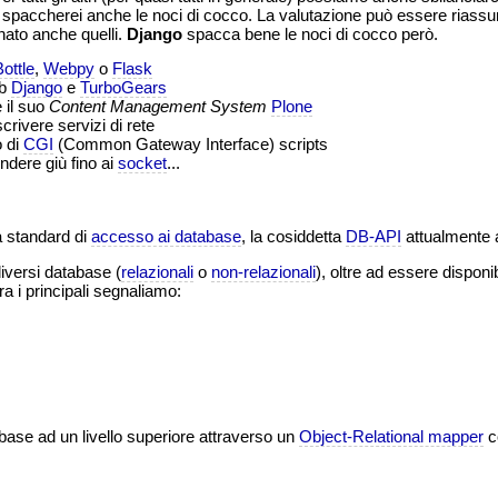
i spaccherei anche le noci di cocco. La valutazione può essere riassunta
ato anche quelli.
Django
spacca bene le noci di cocco però.
Bottle
,
Webpy
o
Flask
eb
Django
e
TurboGears
 il suo
Content Management System
Plone
crivere servizi di rete
o di
CGI
(Common Gateway Interface) scripts
dere giù fino ai
socket
...
à standard di
accesso ai database
, la cosiddetta
DB-API
attualmente a
iversi database (
relazionali
o
non-relazionali
), oltre ad essere disponi
ra i principali segnaliamo:
base ad un livello superiore attraverso un
Object-Relational mapper
c