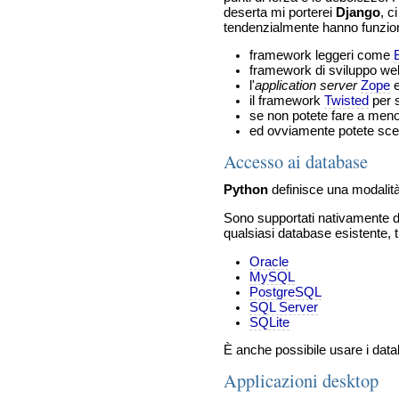
deserta mi porterei
Django
, c
tendenzialmente hanno funzion
framework leggeri come
framework di sviluppo w
l'
application server
Zope
e
il framework
Twisted
per s
se non potete fare a men
ed ovviamente potete scen
Accesso ai database
Python
definisce una modalit
Sono supportati nativamente d
qualsiasi database esistente, t
Oracle
MySQL
PostgreSQL
SQL Server
SQLite
È anche possibile usare i data
Applicazioni desktop