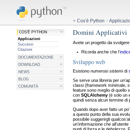
Cos'è Python
>
Applicazi
Domini Applicativi
COS'È PYTHON
Applicazioni
Avete un progetto da svolgere 
Successi
Citazioni
Ricorda anche che l'
indic
DOCUMENTAZIONE
Sviluppo web
DOWNLOAD
Esistono numerosi sistemi di
NEWS
BLOG
Se serve una libreria per un'ap
classi (framework minimale, s
COMUNITÀ
feature sono meglio di quello s
con
SQLAlchemy
(è solo un 
quindi senza alcun termine di 
Quando dopo aver fatto un po' 
a questo punto della sua evolu
possibile suggerirgli qualcos'
un'informazione che all'utente
punti di forza e le debolezze. P