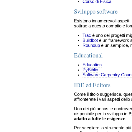
Corso di Fisica
Sviluppo software
Esistono innumerevoli aspetti 
sottrae a questo compito e forn
Trac
è uno dei progetti mig
Buildbot
è un framework stu
Roundup
è un semplice, m
Educational
Education
PyBiblio
Software Carpentry Cour
IDE ed Editors
Come il titolo suggerisce, que
affronterete i vari aspetti dello
Uno dei più annosi e controvers
disponibile per lo sviluppo in
P
adatto a tutte le esigenze
.
Per scegliere lo strumento più 