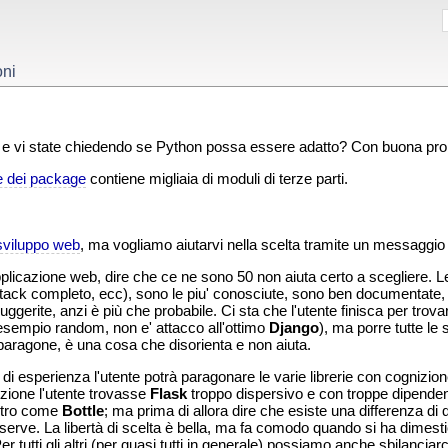
oni
e vi state chiedendo se Python possa essere adatto? Con buona probabi
e dei package
contiene migliaia di moduli di terze parti.
sviluppo web
, ma vogliamo aiutarvi nella scelta tramite un messaggio
plicazione web, dire che ce ne sono 50 non aiuta certo a scegliere. Le p
tack completo, ecc), sono le piu' conosciute, sono ben documentate, 
uggerite, anzi è più che probabile. Ci sta che l'utente finisca per trov
esempio random, non e' attacco all'ottimo
Django
), ma porre tutte le
paragone, è una cosa che disorienta e non aiuta.
di esperienza l'utente potrà paragonare le varie librerie con cognizio
zione l'utente trovasse
Flask
troppo dispersivo e con troppe dipenden
altro come
Bottle
; ma prima di allora dire che esiste una differenza di
 serve. La libertà di scelta è bella, ma fa comodo quando si ha dimest
er tutti gli altri (per quasi tutti in generale) possiamo anche sbilanciar