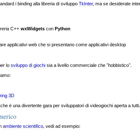
tandard i binding alla libreria di sviluppo
TkInter
, ma se desiderate inter
ibreria C++
wxWidgets
con
Python
re applicativi web che si presentano come applicativi desktop
er lo
sviluppo di giochi
sia a livello commerciale che "hobbistico".
diamo:
ring 3D
che è una divertente gara per sviluppatori di videogiochi aperta a tutti
umerico
in
ambiente scientifico
, vedi ad esempio: