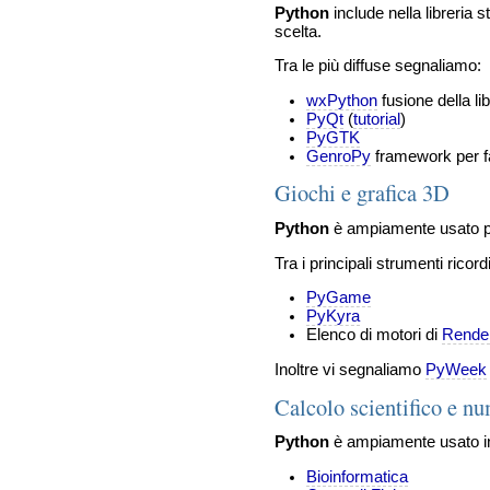
Python
include nella libreria s
scelta.
Tra le più diffuse segnaliamo:
wxPython
fusione della l
PyQt
(
tutorial
)
PyGTK
GenroPy
framework per fa
Giochi e grafica 3D
Python
è ampiamente usato p
Tra i principali strumenti ricor
PyGame
PyKyra
Elenco di motori di
Rende
Inoltre vi segnaliamo
PyWeek
Calcolo scientifico e n
Python
è ampiamente usato 
Bioinformatica